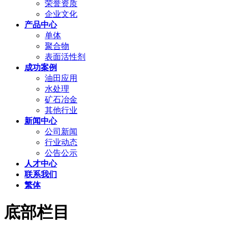
荣誉资质
企业文化
产品中心
单体
聚合物
表面活性剂
成功案例
油田应用
水处理
矿石冶金
其他行业
新闻中心
公司新闻
行业动态
公告公示
人才中心
联系我们
繁体
底部栏目