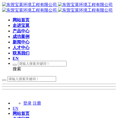
网站首页
走进宝莫
产品中心
成功案例
新闻中心
人才中心
联系我们
EN
搜索
登录
注册
EN
网站首页