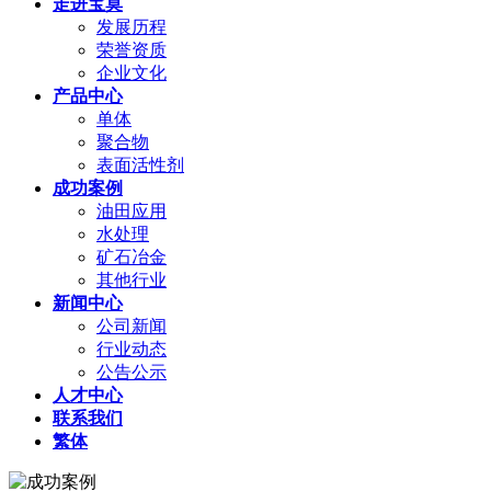
走进宝莫
发展历程
荣誉资质
企业文化
产品中心
单体
聚合物
表面活性剂
成功案例
油田应用
水处理
矿石冶金
其他行业
新闻中心
公司新闻
行业动态
公告公示
人才中心
联系我们
繁体