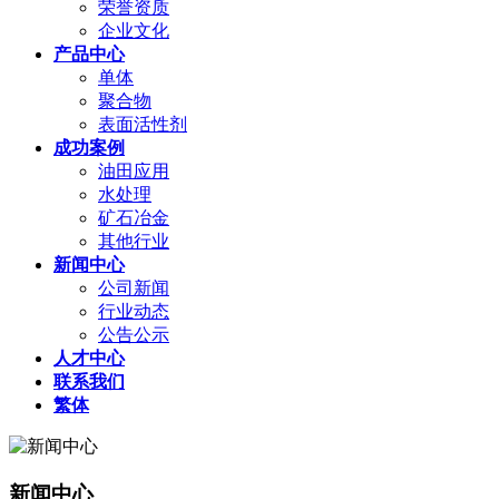
荣誉资质
企业文化
产品中心
单体
聚合物
表面活性剂
成功案例
油田应用
水处理
矿石冶金
其他行业
新闻中心
公司新闻
行业动态
公告公示
人才中心
联系我们
繁体
新闻中心