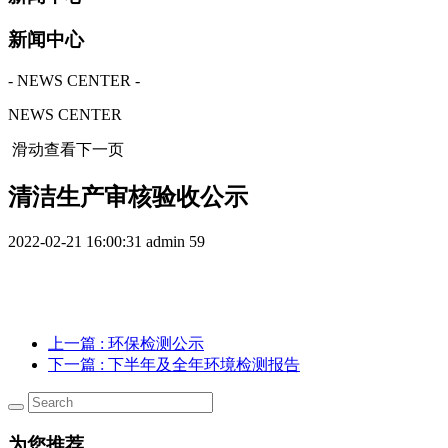
新闻中心
- NEWS CENTER -
NEWS CENTER
滑动查看下一页
清洁生产审核验收公示
2022-02-21 16:00:31
admin
59
上一篇
: 环保检测公示
下一篇
: 下半年及全年环境检测报告
为您推荐