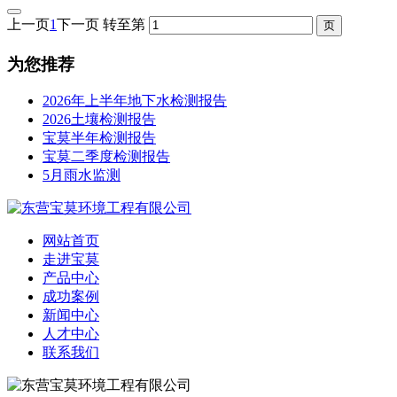
上一页
1
下一页
转至第
为您推荐
2026年上半年地下水检测报告
2026土壤检测报告
宝莫半年检测报告
宝莫二季度检测报告
5月雨水监测
网站首页
走进宝莫
产品中心
成功案例
新闻中心
人才中心
联系我们