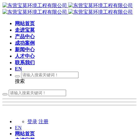
网站首页
走进宝莫
产品中心
成功案例
新闻中心
人才中心
联系我们
EN
搜索
登录
注册
EN
网站首页